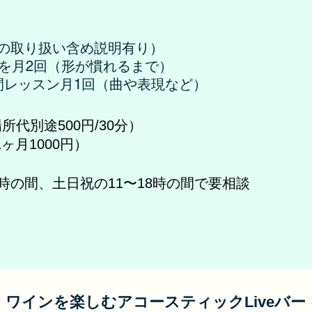
の取り扱い含め説明有り）
ンを月2回（形が慣れるまで）
間レッスン月1回（曲や表現など）
場所代別途500円/30分）
ヶ月1000円）
8時の間、
土日祝の11〜18時の間で要相談
ワインを楽しむアコースティックLiveバー