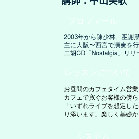
講師：中山美歌
プロフィール
2003年から陳少林、巫
主に大阪〜西宮で演奏を
二胡CD「Nostalgia」リ
レッスンについて
お昼間のカフェタイム営業
カフェで寛ぐお客様の傍ら
「いずれライブを想定した
り添います。楽しく基礎か
システム